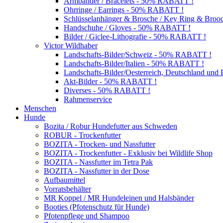
Armbänder / Bracelets - 50% RABATT !
Ohrringe / Earrings - 50% RABATT !
Schlüsselanhänger & Brosche / Key Ring & Bro
Handschuhe / Gloves - 50% RABATT !
Bilder / Giclee-Lithografie - 50% RABATT !
Victor Wildhaber
Landschafts-Bilder/Schweiz - 50% RABATT !
Landschafts-Bilder/Italien - 50% RABATT !
Landschafts-Bilder/Oesterreich, Deutschland un
Akt-Bilder - 50% RABATT !
Diverses - 50% RABATT !
Rahmenservice
Menschen
Hunde
Bozita / Robur Hundefutter aus Schweden
ROBUR - Trockenfutter
BOZITA - Trocken- und Nassfutter
BOZITA - Trockenfutter - Exklusiv bei Wildlife Shop
BOZITA - Nassfutter im Tetra Pak
BOZITA - Nassfutter in der Dose
Aufbaumittel
Vorratsbehälter
MR Koppel / MR Hundeleinen und Halsbänder
Booties (Pfotenschutz für Hunde)
Pfotenpflege und Shampoo