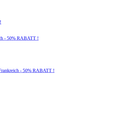
!
och - 50% RABATT !
d Frankreich - 50% RABATT !