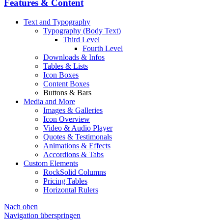
Features & Content
Text and Typography
Typography (Body Text)
Third Level
Fourth Level
Downloads & Infos
Tables & Lists
Icon Boxes
Content Boxes
Buttons & Bars
Media and More
Images & Galleries
Icon Overview
Video & Audio Player
Quotes & Testimonals
Animations & Effects
Accordions & Tabs
Custom Elements
RockSolid Columns
Pricing Tables
Horizontal Rulers
Nach oben
Navigation überspringen