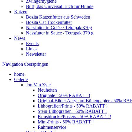
Zwingerhygiene
Buff, das Universal-Tuch für Hunde
Katzen
Bozita Katzenfutter aus Schweden
Bozita Cat Trockenfutter
Nassfutter in Gelée / Tetrapak 370g
Nassfutter in Sauce / Tetrapak 370 g
News
Events
Links
Newsletter
Navigation überspringen
home
Galerie
Jon Van Zyle
Neuheiten
Originale - 50% RABATT !
Original-Bilder Acryl auf Büttenpapier - 50% R
Lithografien/Prints - 50% RABATT !
Stein-Lithografien - 50% RABATT !
Kunstdrucke/Posters - 50% RABATT !
Mini-Prints - 50% RABATT !
Rahmenservice