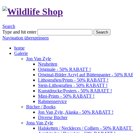
Search
Type and hit enter
Search
Navigation überspringen
home
Galerie
Jon Van Zyle
Neuheiten
Originale - 50% RABATT !
Original-Bilder Acryl auf Büttenpapier - 50% R
Lithografien/Prints - 50% RABATT !
Stein-Lithografien - 50% RABATT !
Kunstdrucke/Posters - 50% RABATT !
Mini-Prints - 50% RABATT !
Rahmenservice
Bücher / Books
Jon Van Zyle, Alaska - 50% RABATT !
Diverse Bücher
Jona Van Zyle
Halsketten / Neckleces / Colliers - 50% RABATT 