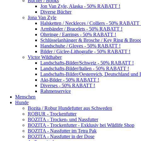
Bücher / Books
Jon Van Zyle, Alaska - 50% RABATT !
Diverse Bücher
Jona Van Zyle
Halsketten / Neckleces / Colliers - 50% RABATT 
Armbänder / Bracelets - 50% RABATT !
Ohrringe / Earrings - 50% RABATT !
Schlüsselanhänger & Brosche / Key Ring & Bro
Handschuhe / Gloves - 50% RABATT !
Bilder / Giclee-Lithografie - 50% RABATT !
Victor Wildhaber
Landschafts-Bilder/Schweiz - 50% RABATT !
Landschafts-Bilder/Italien - 50% RABATT !
Landschafts-Bilder/Oesterreich, Deutschland un
Akt-Bilder - 50% RABATT !
Diverses - 50% RABATT !
Rahmenservice
Menschen
Hunde
Bozita / Robur Hundefutter aus Schweden
ROBUR - Trockenfutter
BOZITA - Trocken- und Nassfutter
BOZITA - Trockenfutter - Exklusiv bei Wildlife Shop
BOZITA - Nassfutter im Tetra Pak
BOZITA - Nassfutter in der Dose