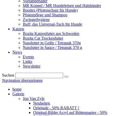
Vorratsbehälter
MR Koppel / MR Hundeleinen und Halsbänder
Booties (Pfotenschutz für Hunde)
Pfotenpflege und Shampoo
Zwingerhygiene
Buff, das Universal-Tuch für Hunde
Katzen
Bozita Katzenfutter aus Schweden
Bozita Cat Trockenfutter
Nassfutter in Gelée / Tetrapak 370g
Nassfutter in Sauce / Tetrapak 370 g
News
Events
Links
Newsletter
Suchen
Navigation überspringen
home
Galerie
Jon Van Zyle
Neuheiten
Originale - 50% RABATT !
Original-Bilder Acryl auf Büttenpapier - 50%