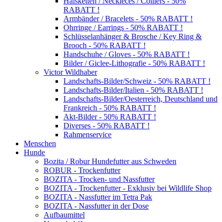
Halsketten / Neckleces / Colliers - 50%
RABATT !
Armbänder / Bracelets - 50% RABATT !
Ohrringe / Earrings - 50% RABATT !
Schlüsselanhänger & Brosche / Key Ring &
Brooch - 50% RABATT !
Handschuhe / Gloves - 50% RABATT !
Bilder / Giclee-Lithografie - 50% RABATT !
Victor Wildhaber
Landschafts-Bilder/Schweiz - 50% RABATT !
Landschafts-Bilder/Italien - 50% RABATT !
Landschafts-Bilder/Oesterreich, Deutschland und
Frankreich - 50% RABATT !
Akt-Bilder - 50% RABATT !
Diverses - 50% RABATT !
Rahmenservice
Menschen
Hunde
Bozita / Robur Hundefutter aus Schweden
ROBUR - Trockenfutter
BOZITA - Trocken- und Nassfutter
BOZITA - Trockenfutter - Exklusiv bei Wildlife Shop
BOZITA - Nassfutter im Tetra Pak
BOZITA - Nassfutter in der Dose
Aufbaumittel