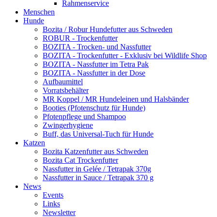
Rahmenservice
Menschen
Hunde
Bozita / Robur Hundefutter aus Schweden
ROBUR - Trockenfutter
BOZITA - Trocken- und Nassfutter
BOZITA - Trockenfutter - Exklusiv bei Wildlife Shop
BOZITA - Nassfutter im Tetra Pak
BOZITA - Nassfutter in der Dose
Aufbaumittel
Vorratsbehälter
MR Koppel / MR Hundeleinen und Halsbänder
Booties (Pfotenschutz für Hunde)
Pfotenpflege und Shampoo
Zwingerhygiene
Buff, das Universal-Tuch für Hunde
Katzen
Bozita Katzenfutter aus Schweden
Bozita Cat Trockenfutter
Nassfutter in Gelée / Tetrapak 370g
Nassfutter in Sauce / Tetrapak 370 g
News
Events
Links
Newsletter