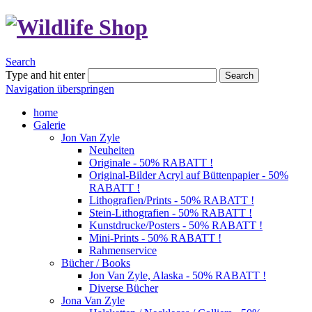
Search
Type and hit enter
Search
Navigation überspringen
home
Galerie
Jon Van Zyle
Neuheiten
Originale - 50% RABATT !
Original-Bilder Acryl auf Büttenpapier - 50%
RABATT !
Lithografien/Prints - 50% RABATT !
Stein-Lithografien - 50% RABATT !
Kunstdrucke/Posters - 50% RABATT !
Mini-Prints - 50% RABATT !
Rahmenservice
Bücher / Books
Jon Van Zyle, Alaska - 50% RABATT !
Diverse Bücher
Jona Van Zyle